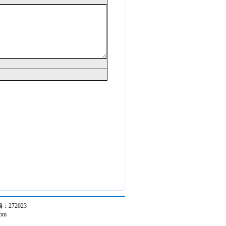
272023
om