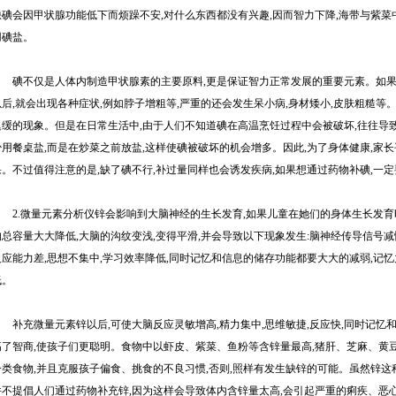
缺碘会因甲状腺功能低下而烦躁不安,对什么东西都没有兴趣,因而智力下降,海带与紫菜
用碘盐。
碘不仅是人体内制造甲状腺素的主要原料,更是保证智力正常发展的重要元素。如果供
以后,就会出现各种症状,例如脖子增粗等,严重的还会发生呆小病,身材矮小,皮肤粗糙等
迟缓的现象。但是在日常生活中,由于人们不知道碘在高温烹饪过程中会被破坏,往往导致
少用餐桌盐,而是在炒菜之前放盐,这样使碘被破坏的机会增多。因此,为了身体健康,家
果。不过值得注意的是,缺了碘不行,补过量同样也会诱发疾病,如果想通过药物补碘,一
2.微量元素分析仪锌会影响到大脑神经的生长发育,如果儿童在她们的身体生长发育
的总容量大大降低,大脑的沟纹变浅,变得平滑,并会导致以下现象发生:脑神经传导信号减
反应能力差,思想不集中,学习效率降低,同时记忆和信息的储存功能都要大大的减弱,记忆
低。
补充微量元素锌以后,可使大脑反应灵敏增高,精力集中,思维敏捷,反应快,同时记忆和
高了智商,使孩子们更聪明。食物中以虾皮、紫菜、鱼粉等含锌量最高,猪肝、芝麻、黄
一类食物,并且克服孩子偏食、挑食的不良习惯,否则,照样有发生缺锌的可能。虽然锌这
并不提倡人们通过药物补充锌,因为这样会导致体内含锌量太高,会引起严重的痢疾、恶