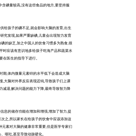
中含碘量较高,没有这些食品的地方,要坚持服
给孩子的碘不足,就会影响大脑的发育,出生
。研究发现,如果严重缺碘,儿童会出现智力发育
碘的缺乏,加之中国人的饮食习惯多为熟食,很
长平时应该有意识地多给孩子吃海产品和蔬菜水
定要在医生的指导下进行。
时期,体内微量元素锌的水平低下会造成大脑
慢,大脑对外界反应表现迟钝,导致孩子们上课
力减退,解决问题的能力下降,最终导致智力降
信息的储存功能在增加和增强,增加了智力,提
豆次之,所以家长在给孩子的饮食中应该添加这
种元素对大脑的健康非常重要,但是医学专家们
心、呕吐,甚至导致动脉硬化。