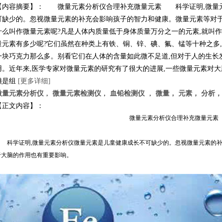
【内容摘要】： 微量元素分析仪合理补充微量元素 科学证明,微量
可缺少的。忽视微量元素的补充会影响孩子的智力和健康。微量元素等对
什么叫作微量元素呢?凡是人体内质量低于身体质量万分之一的元素,就
量元素有多少呢?它们虽然在种类上有铁、铜、锌、碘、氟、锰等十种之多
一块巧克力那么多。别看它们在人体的含量如此微不足道,但对于人的生长
用。近年来,医学专家对微量元素的研究有了很大的进展,一些微量元素对大
碘是组
[更多详细]
微量元素分析仪
，
微量元素检测仪
，
血铅检测仪
，
微量， 元素， 分析，
【正文内容】：
微量元素分析仪合理补充微量元素
科学证明,微量元素分析仪微量元素是儿童健康成长不可缺少的。忽视微量元素的补
于大脑的作用也有重要影响。