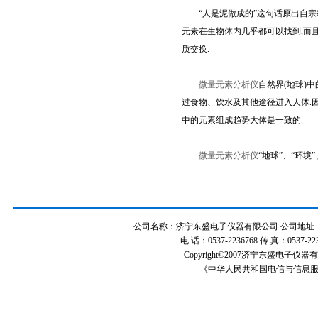
“人是泥做成的”这句话原出自宗教
元素在生物体内几乎都可以找到,而
质交换.
微量元素分析仪
自然界(地球)
过食物、饮水及其他途径进入人体.
中的元素组成趋势大体是一致的.
微量元素分析仪
“地球”、“环境
公司名称：济宁东盛电子仪器有限公司 公司地址：山
电 话：0537-2236768 传 真：0537-2
Copyright©2007济宁东盛电子仪
《中华人民共和国电信与信息